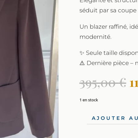
Élégante et structur
séduit par sa coupe 
Un blazer raffiné, id
modernité.
✨ Seule taille disponi
⚠️ Dernière pièce –
L
395,00
€
1
p
i
ét
1 en stock
3
AJOUTER A
quantité
de
Veste