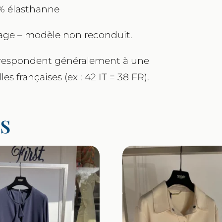
7% élasthanne
kage – modèle non reconduit.
 correspondent généralement à une
es françaises (ex : 42 IT = 38 FR).
es