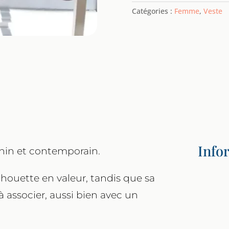
Valetta
Catégories :
Femme
,
Veste
femme
–
SEVENTY
Info
inin et contemporain.
lhouette en valeur, tandis que sa
à associer, aussi bien avec un