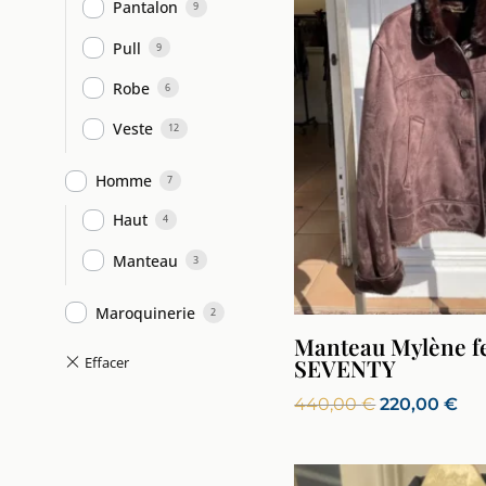
Pantalon
9
Pull
9
Robe
6
Veste
12
Homme
7
Haut
4
Manteau
3
Maroquinerie
2
Manteau Mylène 
SEVENTY
Le
Le
440,00
€
220,00
€
prix
pri
initial
act