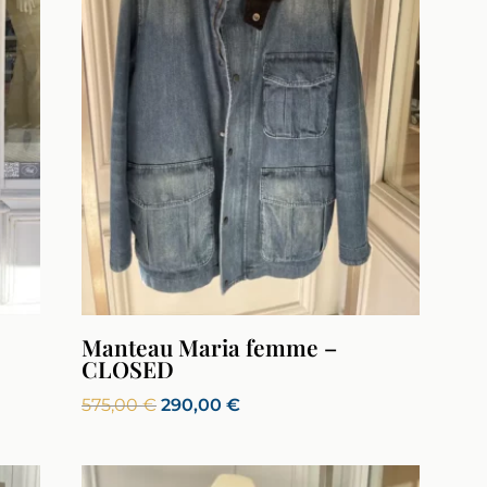
Manteau Maria femme –
CLOSED
Le
Le
575,00
€
290,00
€
prix
prix
initial
actuel