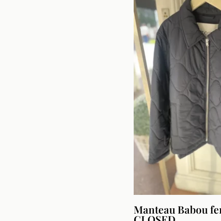
était :
est 
440,00 €.
220
Manteau Babou f
CLOSED