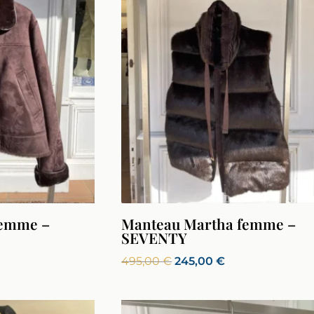
femme –
Manteau Martha femme –
SEVENTY
Le
Le
495,00
€
245,00
€
x
prix
prix
uel
initial
actuel