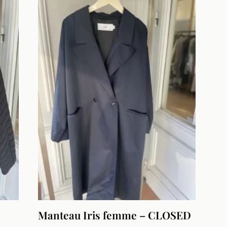
était :
est :
575,00 €.
290,00 €.
Manteau Iris femme – CLOSED