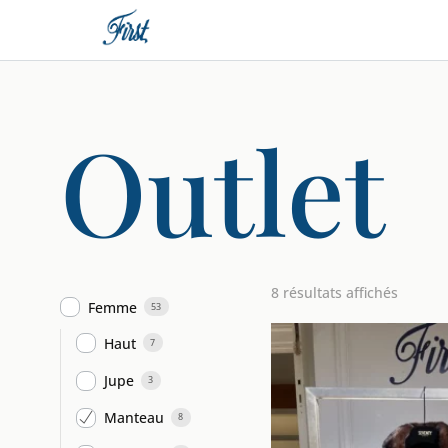
Outlet
8 résultats affichés
Femme
53
Haut
7
Jupe
3
Manteau
8