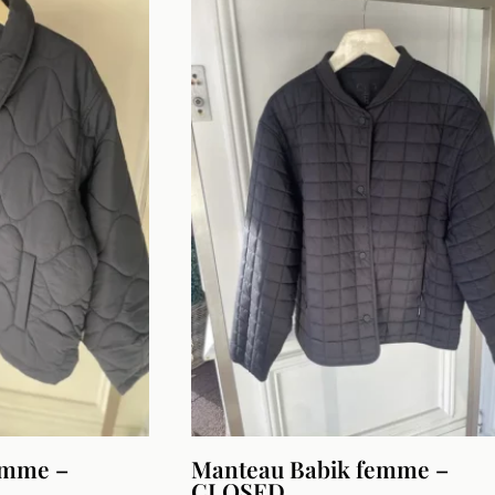
:
était :
est :
,00 €.
495,00 €.
245,00 €.
emme –
Manteau Babik femme –
CLOSED