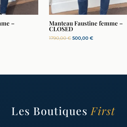
mme –
Manteau Faustine femme –
CLOSED
Le
Le
1790,00
€
500,00
€
prix
prix
el
initial
actuel
était :
est :
00 €.
1790,00 €.
500,00 €.
Les Boutiques
First